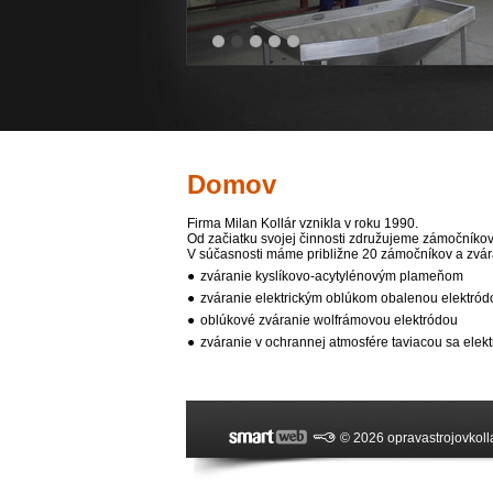
Domov
Firma Milan Kollár vznikla v roku 1990.
Od začiatku svojej činnosti združujeme zámočníkov
V súčasnosti máme približne 20 zámočníkov a zvár
zváranie kyslíkovo-acytylénovým plameňom
zváranie elektrickým oblúkom obalenou elektród
oblúkové zváranie wolfrámovou elektródou
zváranie v ochrannej atmosfére taviacou sa elek
© 2026 opravastrojovkolla