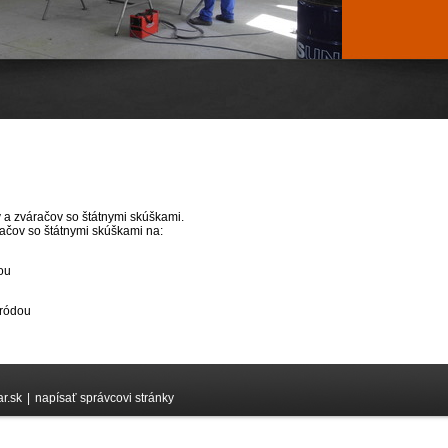
 a zváračov so štátnymi skúškami.
ačov so štátnymi skúškami na:
ou
tródou
r.sk
|
napísať správcovi stránky