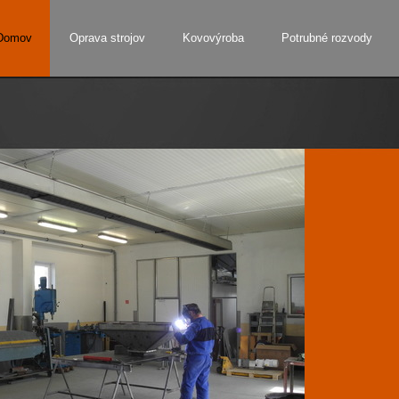
Domov
Oprava strojov
Kovovýroba
Potrubné rozvody